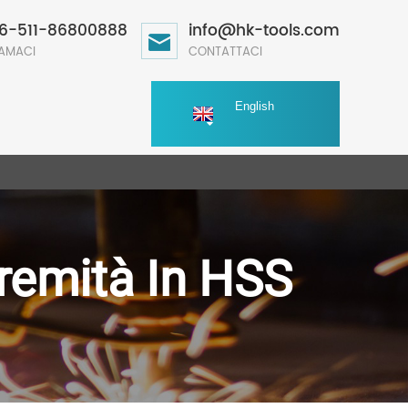
6-511-86800888
info@hk-tools.com
AMACI
CONTATTACI
English
remità In HSS