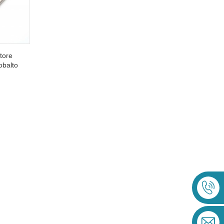
itore
obalto
tremità
li