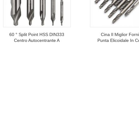
60 ° Split Point HSS DIN333
Cina Il Miglior Forn
Centro Autocentrante A
Punta Elicoidale In C
Doppia Estremità E Punta
HSS M35 A Doppia Es
Per Trapano Per La
Per Lamiere Sotti
Lavorazione Dei Fori