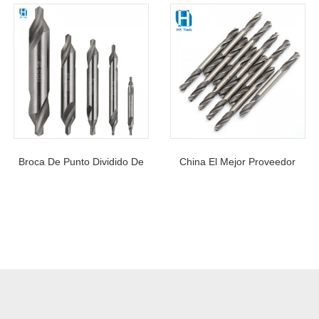
Broca De Punto Dividido De
China El Mejor Proveedor
60° HSS DIN333 Con Centro
Espiral De Doble Extremo
De Doble Extremo Y Broca
HSS M35 Broca Helicoidal De
De Posicionamiento Para
Cobalto Para Hoja Delgada
Procesamiento De Orificios