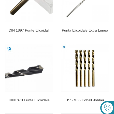
DIN 1897 Punte Elicoidali
Punta Elicoidale Extra Lunga
Extra Corte In HSS Con
DIN1869 Standard HSS Per
Codolo Cilindrico
Metallo
DIN1870 Punta Elicoidale
HSS M35 Cobalt Jobber
HSS Extra Lunga Con Codolo
Lunghezza Punte Elicoidali