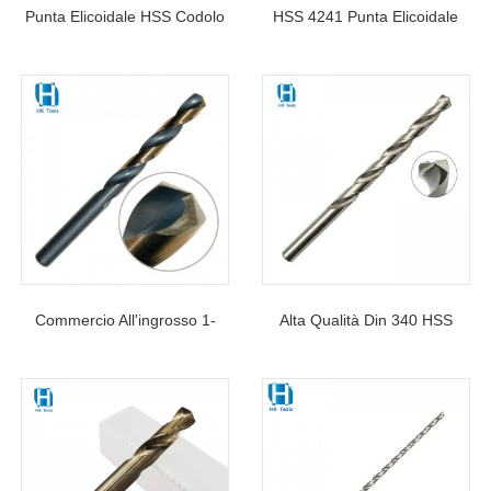
Punta Elicoidale HSS Codolo
HSS 4241 Punta Elicoidale
Cilindrico HSS-4341 Per
Per Forare Ferro Sottile
Metallo Duro, Ghisa, 1-20
Rame Alluminio Legno E
Mm
Plastica
Commercio All'ingrosso 1-
Alta Qualità Din 340 HSS
20mm DIN 338 Standard
Twist Punta Da Trapano
HSS Punta Elicoidale Con
Lunga Per Metallo
Codolo Cilindrico Per Metallo
Inossidabile