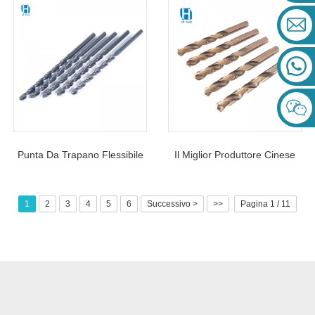
Conico Morse Per Foratura
Con Codolo Dritto Per
Di Metalli
Foratura Di Metalli In Acciaio
Inossidabile
Punta Da Trapano Flessibile
Il Miglior Produttore Cinese
Lunga Con Codolo Cilindrico
HSS Punta Elicoidale A
HSS Per Acciaio Temprato
Codolo Parallelo Per Forare
1
2
3
4
5
6
Successivo >
>>
Pagina 1 / 11
Acciaio Inossidabile