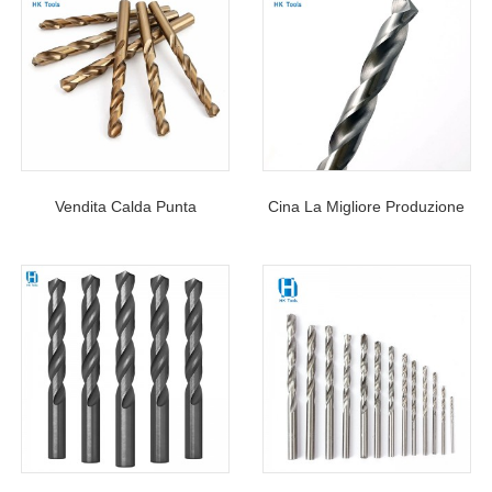
Vendita Calda Punta
Cina La Migliore Produzione
Elicoidale Professionale M35
HSS 6542 Cobalto Punte
Cobalt Codolo Cilindrico Per
Elicoidali Specifiche
Foratura Metalli
Dimensioni 1/16 "- 1"