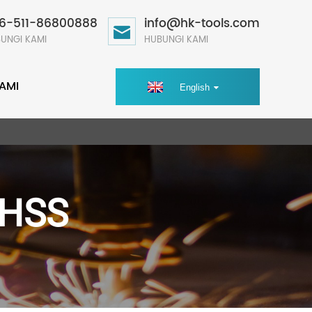
6-511-86800888
info@hk-tools.com
UNGI KAMI
HUBUNGI KAMI
AMI
English
 HSS