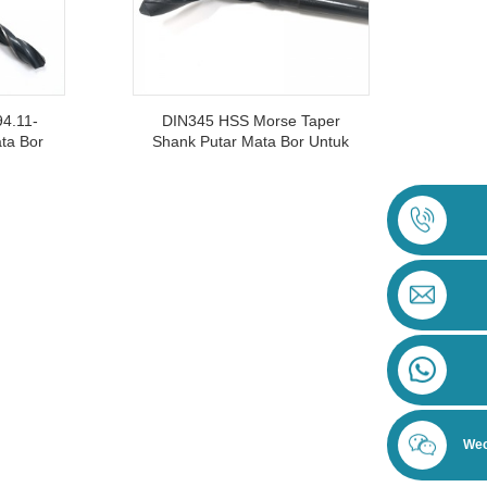
4.11-
DIN345 HSS Morse Taper
ta Bor
Shank Putar Mata Bor Untuk
boran
Stainless Steel
Wec