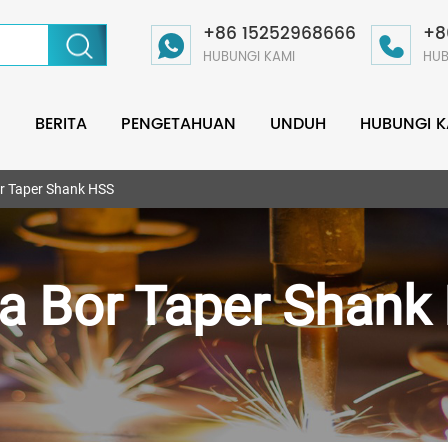
+86 15252968666
+8
HUBUNGI KAMI
HUB
BERITA
PENGETAHUAN
UNDUH
HUBUNGI K
r Taper Shank HSS
a Bor Taper Shank