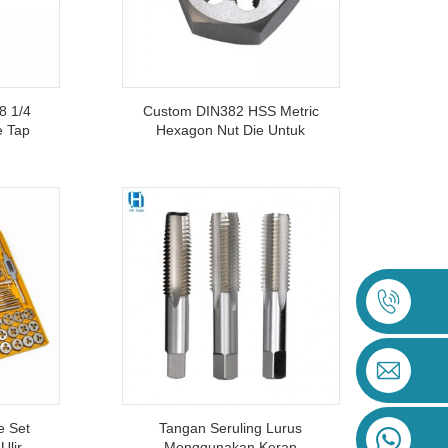
8 1/4
Custom DIN382 HSS Metric
e Tap
Hexagon Nut Die Untuk
hread
Pemotongan Benang Baja
Aluminium Stainless Steel
e Set
Tangan Seruling Lurus
Ulir
Menggunakan Keran