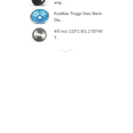
ang...
Kualitas Tinggi Satu Baris
Dia...
4/5 inci 110*1.8/1.1*20*40
T...