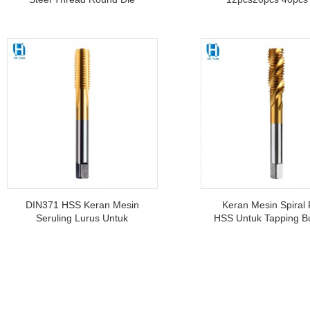
Untuk Steel Aluminium
Sekrup Hand Tap T
Stainless Steel Threading
Rolling Die
Tujuan Umum
DIN371 HSS Keran Mesin
Keran Mesin Spiral 
Seruling Lurus Untuk
HSS Untuk Tapping Bu
Threading Hardened Steel
Thread Tools