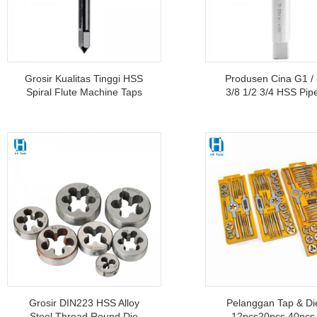
Grosir Kualitas Tinggi HSS
Produsen Cina G1 / 
Spiral Flute Machine Taps
3/8 1/2 3/4 HSS Pip
Untuk Tapping Internal
BSP Metal Screw T
Thread
Cutting Tools
Grosir DIN223 HSS Alloy
Pelanggan Tap & Di
Steel Thread Round Die
12pcs20pcs 40pcs 