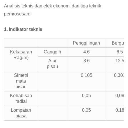
Analisis teknis dan efek ekonomi dari tiga teknik
pemrosesan:
1. Indikator teknis
Penggilingan
Bergulir
Kekasaran
Canggih
4.6
6.5
Ra(μm)
Alur
8.6
12.5
pisau
Simetri
0,105
0,301
mata
pisau
Kehabisan
0,05
0,08
radial
Lompatan
0,05
0,18
biasa