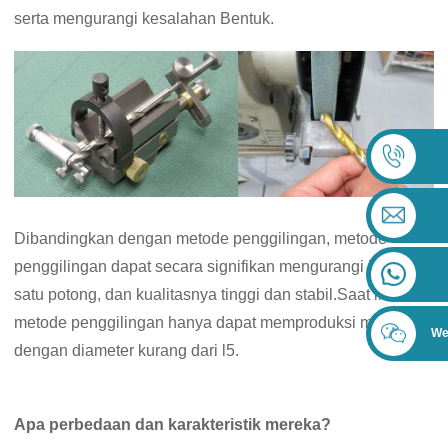
serta mengurangi kesalahan Bentuk.
Dibandingkan dengan metode penggilingan, metode
penggilingan dapat secara signifikan mengurangi jam kerja
satu potong, dan kualitasnya tinggi dan stabil.Saat ini,
metode penggilingan hanya dapat memproduksi mata bor
We
dengan diameter kurang dari l5.
Apa perbedaan dan karakteristik mereka?