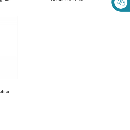
ohrer,
Gewindeschneiden Von
n
Metallgewinden
ohrer
um
 Von
eugen