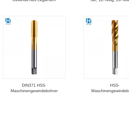
Stahl, Runde Schneideisen
Teilig, Handgewindeb
Für Stahl, Aluminium,
Gewinderolleise
Edelstahl, Allzweck-
Gewindeschneiden
DIN371 HSS-
HSS-
Maschinengewindebohrer
Maschinengewindeb
Mit Gerader Nut Zum
Mit Spiralnut Z
Gewindeschneiden Aus
Gewindeschneiden
Gehärtetem Stahl
Stützgewindewerkz