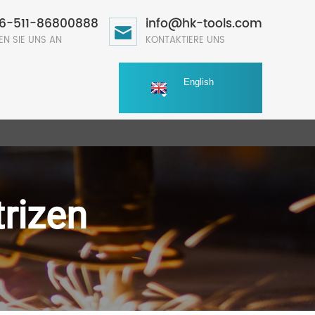
6-511-86800888
info@hk-tools.com
EN SIE UNS AN
KONTAKTIERE UNS
English
rizen