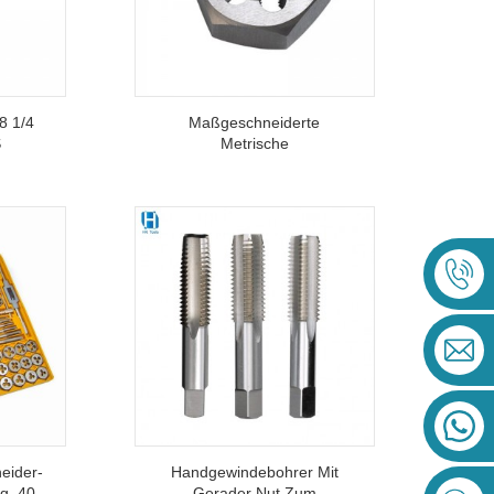
8 1/4
Maßgeschneiderte
S
Metrische
 BSP
Sechskantmuttern-Matrize
dwerkzeuge
DIN382 HSS Zum
Gewindeschneiden Von
Stahl, Aluminium Und
Edelstahl
eider-
Handgewindebohrer Mit
ig, 40-
Gerader Nut Zum