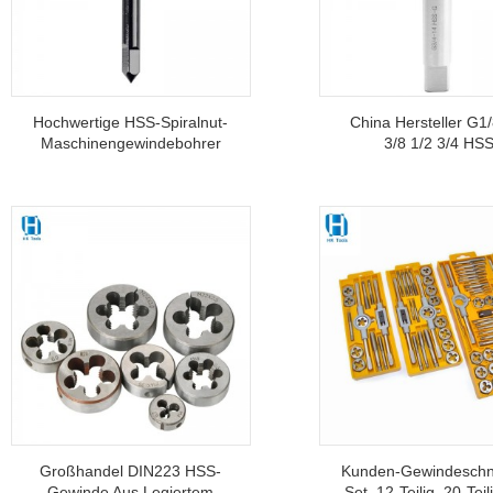
Hochwertige HSS-Spiralnut-
China Hersteller G1/
Maschinengewindebohrer
3/8 1/2 3/4 HS
Zum Gewindeschneiden Von
Rohrgewindebohrer
Innengewinden Im
Metallgewindeschnei
Großhandel
Großhandel DIN223 HSS-
Kunden-Gewindeschn
Gewinde Aus Legiertem
Set, 12-Teilig, 20-Teil