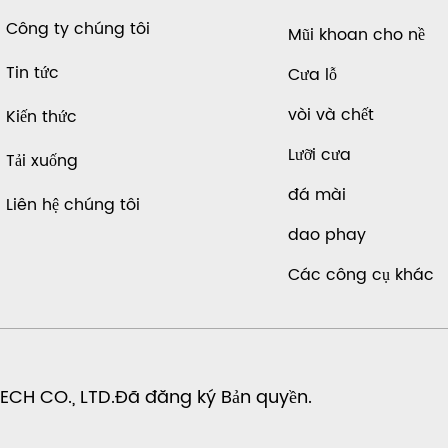
Công ty chúng tôi
Mũi khoan cho nề
Tin tức
Cưa lỗ
vòi và chết
Kiến thức
Lưỡi cưa
Tải xuống
đá mài
Liên hệ chúng tôi
dao phay
Các công cụ khác
CH CO., LTD.Đã đăng ký Bản quyền.