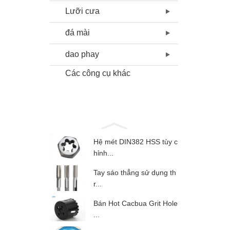
Lưỡi cưa
đá mài
dao phay
Các công cụ khác
Hệ mét DIN382 HSS tùy c
hỉnh...
Tay sáo thẳng sử dụng th
r...
Bán Hot Cacbua Grit Hole
...