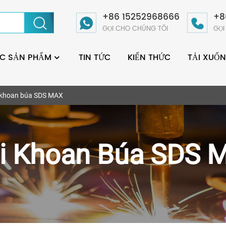
+86 15252968666
+8
GỌI CHO CHÚNG TÔI
GỌI
C SẢN PHẨM
TIN TỨC
KIẾN THỨC
TẢI XUỐ
 khoan búa SDS MAX
i Khoan Búa SDS 