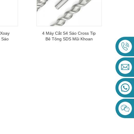
 Xoay
4 Máy Cắt S4 Sáo Cross Tip
 Sáo
Bê Tông SDS Mũi Khoan
o Gạch
Búa Tối Đa Cho Đá Granite