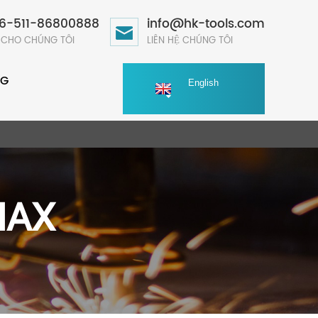
6-511-86800888
info@hk-tools.com
 CHO CHÚNG TÔI
LIÊN HỆ CHÚNG TÔI
NG
English
MAX