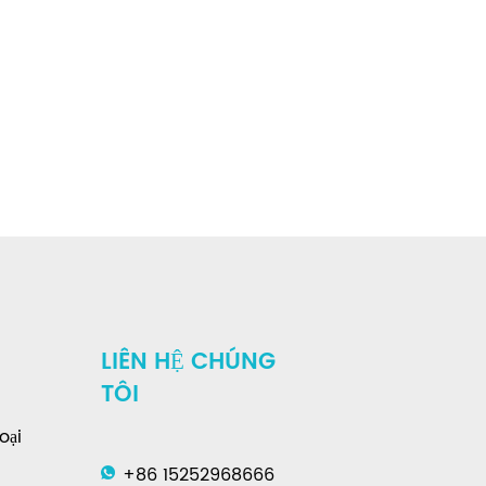
LIÊN HỆ CHÚNG
TÔI
oại
+86 15252968666