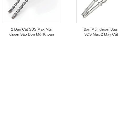
2 Dao Cắt SDS Max Mũi
Bán Mũi Khoan Búa
Khoan Sáo Đơn Mũi Khoan
SDS Max 2 Máy Cắt
Cacbua Cho Gạch Đá Bê
Đơn Cacbua Đầu Ch
Tông
Đá Bê Tông