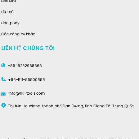
Lưỡi cưa
đá mài
dao phay
Các công cụ khác
LIÊN HỆ CHÚNG TÔI
+86 15252968666
+86-511-86800888
info@hk-tools.com
Thị trấn Houxiang, thành phố Đan Dương, tỉnh Giang Tô, Trung Quốc