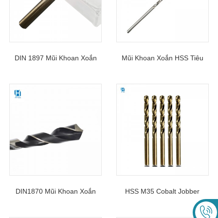
DIN 1897 Mũi Khoan Xoắn
Mũi Khoan Xoắn HSS Tiêu
Thân Thẳng HSS Siêu Ngắn
Chuẩn Dài Thêm DIN1869
Cho Kim Loại
DIN1870 Mũi Khoan Xoắn
HSS M35 Cobalt Jobber
Chuôi Côn HSS Morse Cực
Chiều Dài Thân Thẳng Mũi