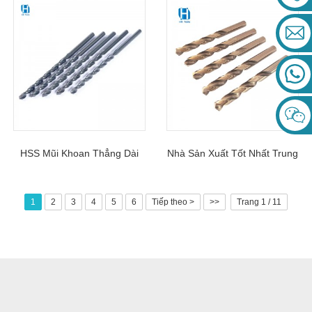
Dài Để Khoan Kim Loại
Khoan Xoắn Để Khoan Kim
Loại Thép Không Gỉ
HSS Mũi Khoan Thẳng Dài
Nhà Sản Xuất Tốt Nhất Trung
Linh Hoạt Cho Thép Cứng
Quốc Máy Khoan Xoắn Trục
Song Song HSS Để Khoan
1
2
3
4
5
6
Tiếp theo >
>>
Trang 1 / 11
Thép Không Gỉ