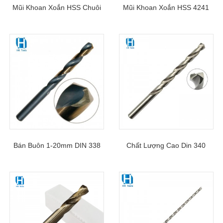
Mũi Khoan Xoắn HSS Chuôi
Mũi Khoan Xoắn HSS 4241
Thẳng HSS-4341 Cho Kim
Để Khoan Sắt Mỏng Đồng
Loại Cứng, Gang, 1-20mm
Nhôm Gỗ & Nhựa
Bán Buôn 1-20mm DIN 338
Chất Lượng Cao Din 340
Tiêu Chuẩn Mũi Khoan Xoắn
HSS Mũi Khoan Xoắn Dài
Chuôi Thẳng HSS Cho Kim
Cho Kim Loại Không Gỉ
Loại