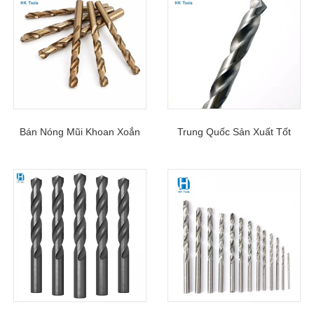
Bán Nóng Mũi Khoan Xoắn
Trung Quốc Sản Xuất Tốt
M35 Cobalt Chuyên Nghiệp
Nhất Thông Số Kỹ Thuật Mũi
Thân Thẳng Để Khoan Kim
Khoan Xoắn HSS 6542
Loại
Cobalt Kích Thước 1/16″ – 1″