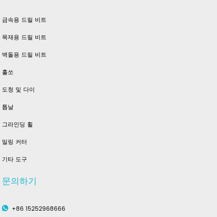
금속용 드릴 비트
목재용 드릴 비트
벽돌용 드릴 비트
홀쏘
도청 및 다이
톱날
그라인딩 휠
밀링 커터
기타 도구
문의하기
+86 15252968666