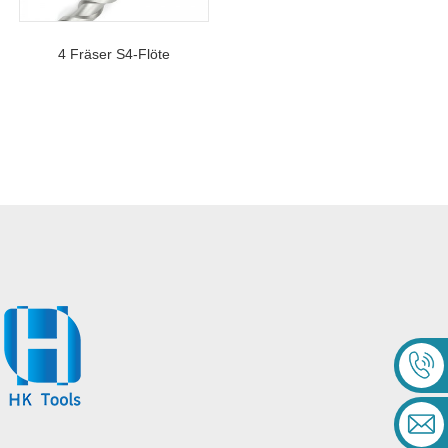
4 Fräser S4-Flöte
Kreuzspitze Beton SDS Max
Hammerbohrer Für
Granitstein