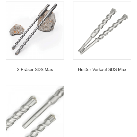
2 Fräser SDS Max
Heißer Verkauf SDS Max
Hammerbohrer Mit Einer Nut
Bohrhammerbohrer 2 Fräser
Und Hartmetallspitze Für
Einzelnut Hartmetallbestückt
Beton, Stein Und Ziegel
Für Beton Stein Ziegel