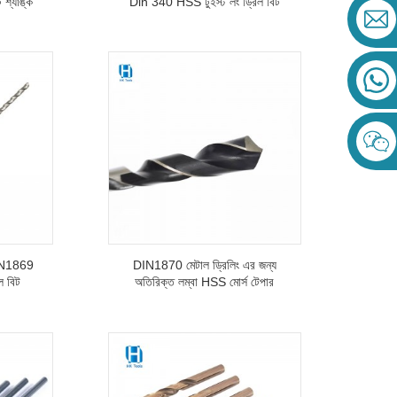
ট শ্যাঙ্ক
Din 340 HSS টুইস্ট লং ড্রিল বিট
 DIN1869
DIN1870 মেটাল ড্রিলিং এর জন্য
িল বিট
অতিরিক্ত লম্বা HSS মোর্স টেপার
শ্যাঙ্ক টুইস্ট ড্রিল বিট