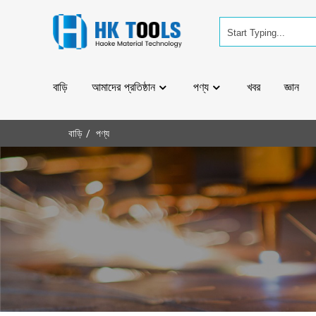
বাড়ি
আমাদের প্রতিষ্ঠান
পণ্য
খবর
জ্ঞান
বাড়ি
পণ্য