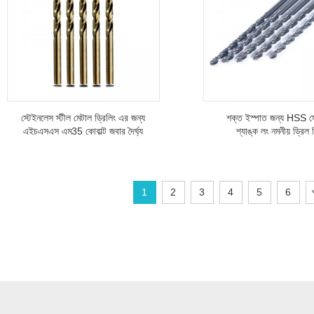
স্টেইনলেস স্টীল মেটাল ড্রিলিং এর জন্য
শক্ত ইস্পাত জন্য HSS স্
এইচএসএস এম35 কোবাল্ট জবার দৈর্ঘ্য
শ্যাঙ্ক লং নমনীয় ড্রিল 
সোজা শ্যাঙ্ক টুইস্ট ড্রিল বিট
1
2
3
4
5
6