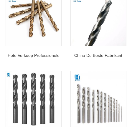
Hete Verkoop Professionele
China De Beste Fabrikant
M35 Cobalt Spiraalboor
HSS 6542 Cobalt
Rechte Schacht Voor Boren
Spiraalboren Specificatie
In Metaal
Maten 1/16″ – 1″