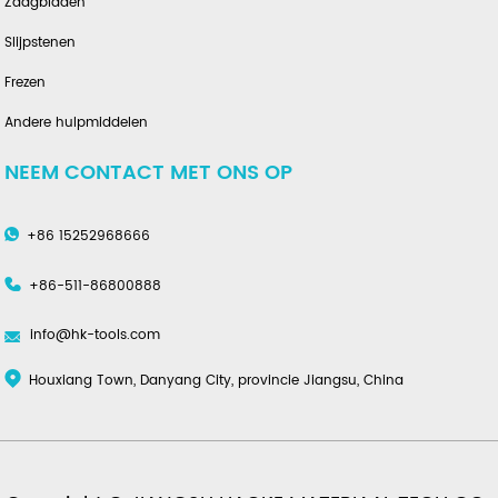
Zaagbladen
Slijpstenen
Frezen
Andere hulpmiddelen
NEEM CONTACT MET ONS OP
+86 15252968666
+86-511-86800888
info@hk-tools.com
Houxiang Town, Danyang City, provincie Jiangsu, China