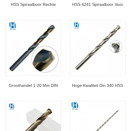
HSS Spiraalboor Rechte
HSS 4241 Spiraalboor Voor
Schacht HSS-4341 Voor Hard
Het Boren Van Dun Ijzer,
Metaal, Gietijzer, 1-20 Mm
Koper, Aluminium, Hout En
Kunststof
Groothandel 1-20 Mm DIN
Hoge Kwaliteit Din 340 HSS
338 Standaard HSS
Twist Long Drill Bit Voor
Spiraalboor Met Rechte
Roestvrij Metaal
Schacht Voor Metaal