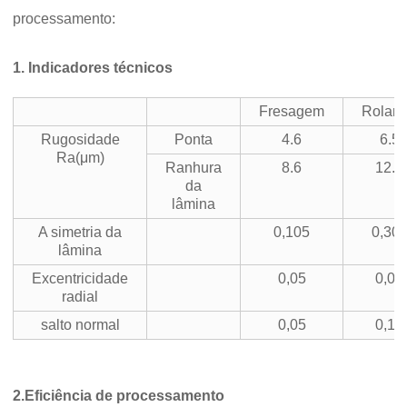
processamento:
1. Indicadores técnicos
Fresagem
Rolan
Rugosidade
Ponta
4.6
6.5
Ra(μm)
Ranhura
8.6
12.5
da
lâmina
A simetria da
0,105
0,30
lâmina
Excentricidade
0,05
0,08
radial
salto normal
0,05
0,18
2.
Eficiência de processamento