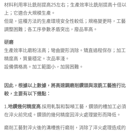
材料利用率比銑削提高25左右；生產效率比銑削提高十倍以
上；它適合大規模生產。
但是，這種方法的生產環境安全性較低；規格變更時，工藝
調整困難；各工序參數矛盾突出，廢品率高。
研磨
生產效率比磨粉法高；彎曲變形消除。矯直過程保存；加工
精度高，質量穩定。次品率淺。
設備價格高。加工範圍小，加屑困難。
因此，根據以上數據，將高速鋼磨削鑽頭與滾銑工藝進行比
較，主要有以下幾點：
1,
地鑽幾何精度高
.採用軋製和製噸工藝，鑽頭的槽加工必須
在淬火前完成。鑽頭的幾何精度因淬火處理變形而降低。
磨削工藝對淬火後的溝槽進行磨削，消除了淬火處理造成的