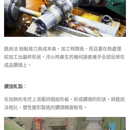
銑削法 缺點是刀具成本高，加工時間長，而且要在熱處理
前加工出最終形狀。淬火時產生的幾何誤差幾乎全部反映在
成品鑽頭上。
鑽頭軋製：
在加熱的毛坯上滾壓四個扇形板，形成鑽頭的形狀。與銑削
法相比，塑性變形製造的鑽頭精度較低。