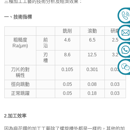
三種加工工藝的技術分析及經濟效果：
一、技術指標
銑削
滾動
研磨
粗糙度
前
4.6
6.5
2.5
Ra(μm)
沿
刃
8.6
12.5
3.2
槽
刀片的對
0.105
0.301
0.03
稱性
徑向跳動
0.05
0.08
0.03
正常跳躍
0.05
0.18
0.03
2.
加工效率
因為麻花鑽的加工工藝除了螺旋槽外都是一樣的，其他的加