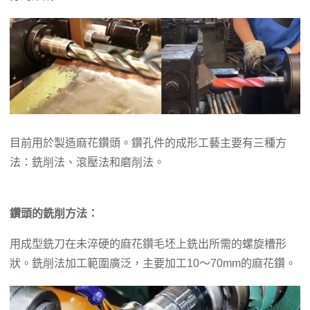
目前用於製造麻花鑽頭。鑽孔件的成形工藝主要有三種方
法：銑削法、滾壓法和磨削法。
鑽頭的銑削方法：
用成型銑刀在未淬硬的麻花鑽毛坯上銑出所需的螺旋槽形
狀。銑削法加工範圍廣泛，主要加工10～70mm的麻花鑽。