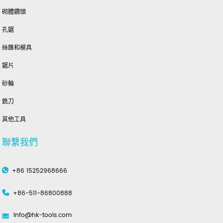
砌體鑽頭
孔鋸
絲錐和模具
鋸片
砂輪
銑刀
其他工具
聯繫我們
+86 15252968666
+86-511-86800888
info@hk-tools.com