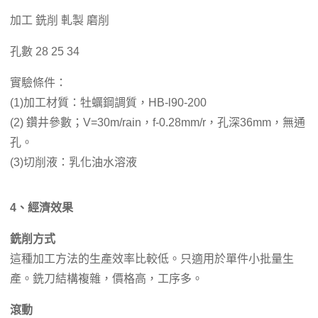
加工 銑削 軋製 磨削
孔數 28 25 34
實驗條件：
(1)加工材質：牡蠣鋼調質，HB-l90-200
(2) 鑽井參數；V=30m/rain，f-0.28mm/r，孔深36mm，無通
孔。
(3)切削液：乳化油水溶液
4、經濟效果
銑削方式
這種加工方法的生產效率比較低。只適用於單件小批量生
產。銑刀結構複雜，價格高，工序多。
滾動