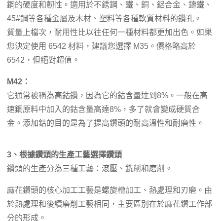
鋼的硬度和韌性。適用於不銹鋼、鐵、銅、鋁合金、鑄鐵、
45#鋼等各種金屬及木材、塑料等各種軟質材料的鑽孔。
質量上檔次，耐用性比以往任何一種材料都更加出色。如果
您決定使用 6542 材料，建議您選擇 M35。價格略高於
6542，但絕對超值。
M42：
它通常被稱為高鈷鑽，因為它的鈷含量達到8%。一般在高
速鋼原料中加入的鈷含量高達8%，多了就會變成硬質合
金。添加鈷的目的是為了提高鑽頭的耐高溫性和耐磨性。
3、根據鑽頭的生產工藝選擇鑽頭
鑽頭的生產分為三種工藝：滾壓、銑削和磨削。
麻花鑽頭的核心加工工藝是螺旋槽加工、熱處理和刃磨。由
於熱處理和後續磨削工藝相同，主要區別在於麻花鑽工作部
分的形成。