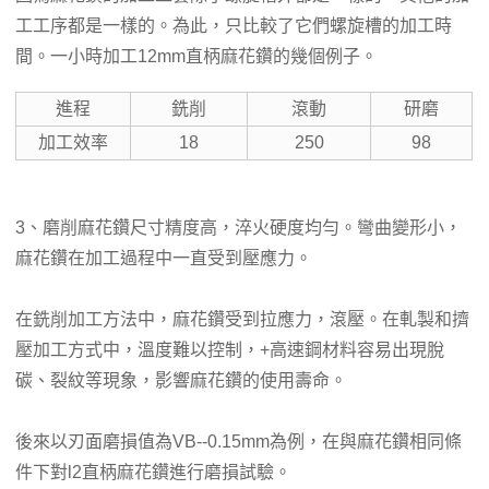
工工序都是一樣的。為此，只比較了它們螺旋槽的加工時
間。一小時加工12mm直柄麻花鑽的幾個例子。
進程
銑削
滾動
研磨
加工效率
18
250
98
3、磨削麻花鑽尺寸精度高，淬火硬度均勻。彎曲變形小，
麻花鑽在加工過程中一直受到壓應力。
在銑削加工方法中，麻花鑽受到拉應力，滾壓。在軋製和擠
壓加工方式中，溫度難以控制，+高速鋼材料容易出現脫
碳、裂紋等現象，影響麻花鑽的使用壽命。
後來以刃面磨損值為VB--0.15mm為例，在與麻花鑽相同條
件下對l2直柄麻花鑽進行磨損試驗。