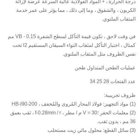
درجة الحرارة ، + المواد الفولاذية عالية السرعة عرضة لإزالة
الكربون ، والشقوق ، وما إلى ذلك ، مما يؤثر على عمر خدمة
المثقاب الملتوي.
في وقت لاحق ، تكون قيمة التآكل لسطح الشفرة VB - 0.15 مم
كمثال ، اختبار التآكل لمثقاب التواء السيقان المستقيم l2 تحت
نفس الظروف مثل المثقاب الملتوي.
عمليات الطحن المتداول طحن
عدد الفتحات 28 25 34
ظروف تجريبية:
(1) مواد التجهيز: فولاذ المحار المُروى والمُخفف ، HB-l90-200
(2) معلمات الحفر ؛V = 30 م / مطر ، f-0.28mm / r ، ثقب بعمق
36 مم ، بدون ثقب.
(3) سائل القطع: محلول مائي زيت مستحلب