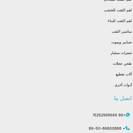
لقم الثقب للخشب
لقم الثقب للبناء
مناشير الثقب
صنابير ويموت
شفرات منشار
طحن عجلات
آلات تقطيع
أدوات أخرى
اتصل بنا
+86 15252968666
+ 86-511-86800888