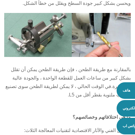
ويحسن بشكل كبير جودة السطح ويقلل من خطأ الشكل.
بالمقارنة مع طريقة الطحن ، فإن طريقة الطحن يمكن أن تقلل
بشكل كبير من ساعات العمل للقطعة الواحدة ، والجودة عالية
ومستقرة.في الوقت الحالي ، لا يمكن لطريقة الطحن سوى تصنيع
هاتف
مثاقيب ملتوية بقطر أقل من L5.
إلكتروني
ما هي اختلافاتهم وخصائصهم؟
اتس اب
التحليل الفني والآثار الاقتصادية لتقنيات المعالجة الثلاث: