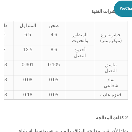
WeCha
1. المؤشرات الفنية
طحن
المتداول
طحن
خشونة رع
المتطور
4.6
6.5
2.5
(ميكرومتر)
والحديث
أخدود
8.6
12.5
3.2
النصل
تناسق
0.105
0.301
0.03
النصل
نفاذ
0.05
0.08
0.03
شعاعي
قفزة عادية
0.05
0.18
0.03
2.
كفاءة المعالجة
نظرًا لأن تقنية معالجة المثاقب الملتوية هي نفسها باستثناء