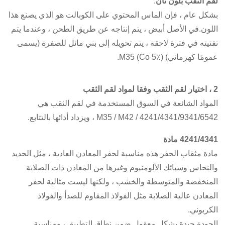
لقم الثقب بلون تان
:
بشكل عام ، فإن الماس المحتوي على الكوبالت هو الذي يصنع هذا
اللون.في الأصل أبيض ، يتم إنتاجه عن طريق الطحن ، وعندما يتم
تفتيته في فترة لاحقة ، يتم تحويله إلى بني مائل للصفرة (يسمى
عمومًا كهرماني) M35 (Co 5٪).
2 ، اختيار لقم الثقب وفقا لمواد لقم الثقب
المواد الشائعة في السوق المستخدمة في لقم الثقب هي
4241/4341/9341/6542 / M35 / M42 ، ويزداد أدائها بالتتابع.
4241/4341 مادة
مادة مثقاب الحفر هذه مناسبة لحفر المعادن العادية ، مثل الحديد
والنحاس وسبائك الألومنيوم وغيرها من المعادن ذات الصلابة
المنخفضة والمتوسطة والخشب ، ولكنها ليست مثالية لحفر
المعادن عالية الصلابة مثل الفولاذ المقاوم للصدأ والفولاذ
الكربوني.
الجودة جيدة بشكل معقول ضمن نطاق التطبيق ، ومناسبة