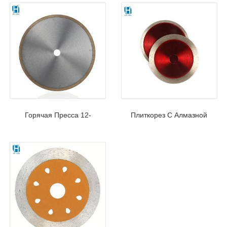
Горячая Пресса 12-
Плиткорез С Алмазной
Дюймовая Непрерывная
Пилой Со Сверхтонким
Алмазная Пила Для Стекла
Непрерывным Ободом Для
Керамической Плитки Для
Резки Мраморной Плиты
Сухой Резки
Или Кремовой Плитки