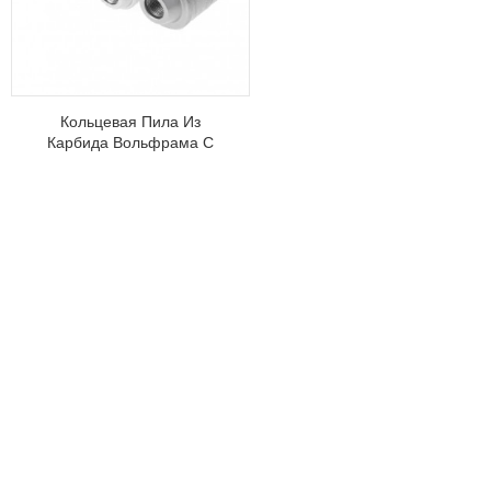
Кольцевая Пила Из
Карбида Вольфрама С
Установочной Пластиной
Для Резки Бетонных Блоков