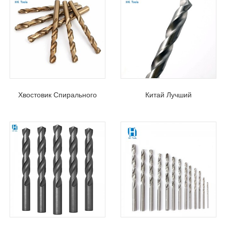
Хвостовик Спирального
Китай Лучший
Сверла M35 Cobalt M35 С
Производитель Спиральных
Прямым Хвостовиком Для
Сверл HSS 6542 Cobalt,
Сверления Металла
Размеры Спецификации
1/16 ″ - 1 ″