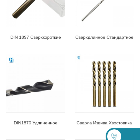
DIN 1897 Сверхкороткие
Сверхдлинное Стандартное
Спиральные Сверла HSS С
Спиральное Сверло HSS
Прямым Хвостовиком
DIN1869 Для Металла
DIN1870 Удлиненное
Сверла Извива Хвостовика
Спиральное Сверло С
Длины Джоббер Кобальта