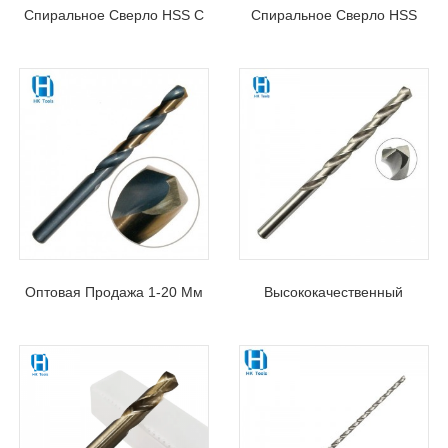
Спиральное Сверло HSS С
Спиральное Сверло HSS
Прямым Хвостовиком HSS-
4241 Для Сверления
4341 Для Твердого
Тонкого Железа, Меди,
Металла, Чугуна, 1-20 Мм
Алюминия, Дерева И
Пластика
Оптовая Продажа 1-20 Мм
Высококачественный
Стандарт DIN 338 HSS
Сверло Извива Дин 340 ХСС
Спиральное Сверло С
Длинное Для
Прямым Хвостовиком Для
Нержавеющего Металла
Металла