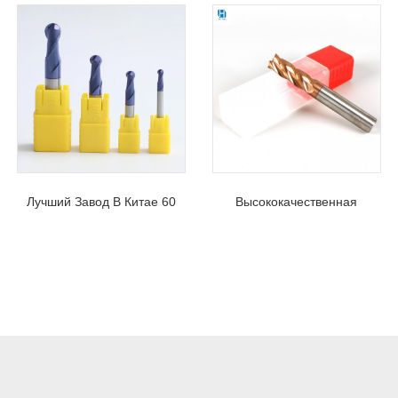
Лучший Завод В Китае 60
Высококачественная
HRC Carbide 2 Flute
Обработка Нержавеющей
Стандартная Длина
Стали С Плоской
Концевых Фрез Со
Квадратной Концевой
Сферическим Концом
Фрезой 60 HRC 4