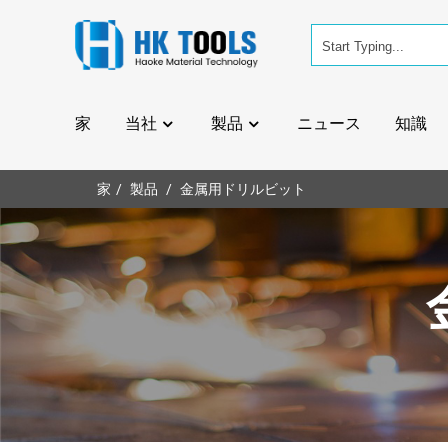
家
当社
製品
ニュース
知識
家
製品
金属用ドリルビット