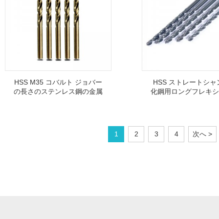
HSS M35 コバルト ジョバー
HSS ストレートシ
の長さのステンレス鋼の金属
化鋼用ロングフレキシ
の穴あけのためのまっすぐな
リルビット
シャンクのツイスト ドリル
ビット
1
2
3
4
次へ >