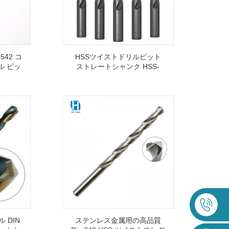
542 コ
HSSツイストドリルビット
ル ビッ
ストレートシャンク HSS-
ンチ –
4341 超硬金属、鋳鉄、1-
20mm用
ル DIN
ステンレス金属用の高品質