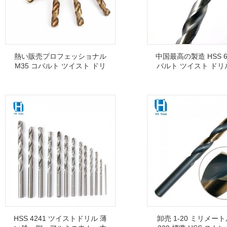
熱い販売プロフェッショナル
中国最高の製造 HSS 6
M35 コバルト ツイスト ドリ
バルト ツイスト ドリ
ル ビット ストレート シャン
ト仕様サイズ 1/16 イ
ク金属穴あけ用
1 インチ
HSS 4241 ツイストドリル 薄
卸売 1-20 ミリメート