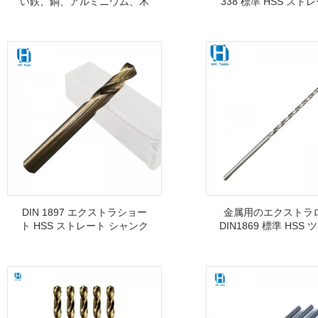
い鉄、銅、アルミニウム、木
338 標準 HSS スト
材およびプラスチックの穴あ
ャンクツイストドリル
け用
金属用
DIN 1897 エクストラショー
金属用のエクストラ
ト HSS ストレート シャンク
DIN1869 標準 HSS
スタブ ツイスト ドリル ビッ
ドリル ビット
ト