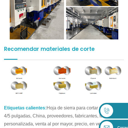
Recomendar materiales de corte
Etiquetas calientes:
Hoja de sierra para cortar madera de
4/5 pulgadas, China, proveedores, fabricantes, fábrica,
personalizada, venta al por mayor, precio, en venta, Hoja
Correo