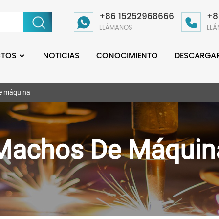
+86 15252968666
+8
LLÁMANOS
LL
CTOS
NOTICIAS
CONOCIMIENTO
DESCARGA
e máquina
Machos De Máquin