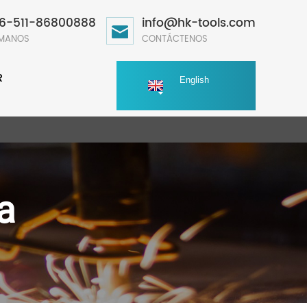
6-511-86800888
info@hk-tools.com
ÁMANOS
CONTÁCTENOS
R
English
a