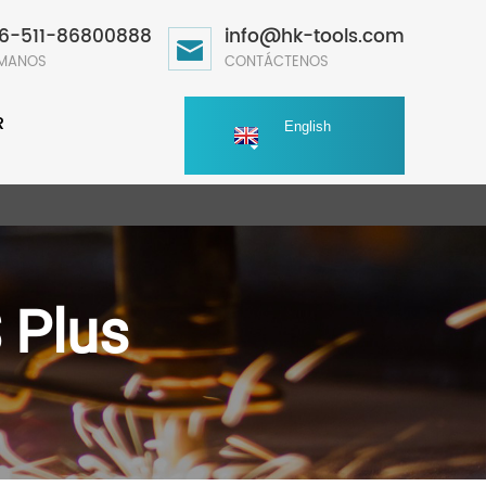
6-511-86800888
info@hk-tools.com
ÁMANOS
CONTÁCTENOS
R
English
 Plus