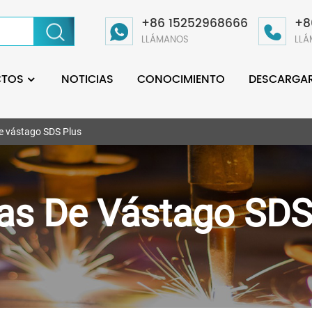
+86 15252968666
+8
LLÁMANOS
LL
CTOS
NOTICIAS
CONOCIMIENTO
DESCARGA
e vástago SDS Plus
as De Vástago SDS