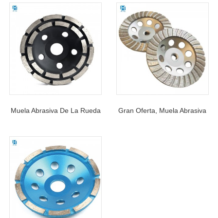
Muela Abrasiva De La Rueda
Gran Oferta, Muela Abrasiva
De La Taza De La Fila Doble
De Prensado En Frío,
Para El Piso De Cemento Del
Dientes Oblicuos, Muela De
Mármol Del Granito
Diamante Ondulado Para
Piedra