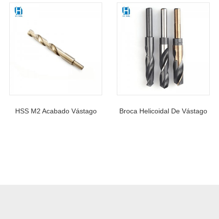
HSS M2 Acabado Vástago
Broca Helicoidal De Vástago
Reducido Taladros
Reducido HSS M2 De 1/2
Completamente Rectificados
Pulgada Para Metal
135 Punto Dividido Para
Perforación De Metal