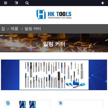
집
제품
밀링 커터
밀링 커터