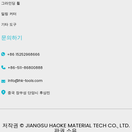
그라인딩 휠
밀링 커터
기타 도구
문의하기
+86 15252968666
+86-511-86800888
info@hk-tools.com
중국 장쑤성 단양시 후샹진
저작권 © JIANGSU HAOKE MATERIAL TECH CO., LTD.
판권 소유.