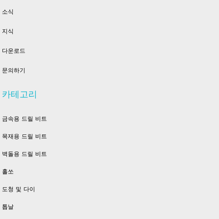
소식
지식
다운로드
문의하기
카테고리
금속용 드릴 비트
목재용 드릴 비트
벽돌용 드릴 비트
홀쏘
도청 및 다이
톱날