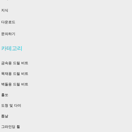
지식
다운로드
문의하기
카테고리
금속용 드릴 비트
목재용 드릴 비트
벽돌용 드릴 비트
홀쏘
도청 및 다이
톱날
그라인딩 휠