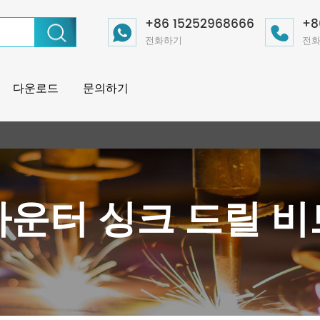
+86 15252968666
+8
전화하기
전
다운로드
문의하기
카운터 싱크 드릴 비