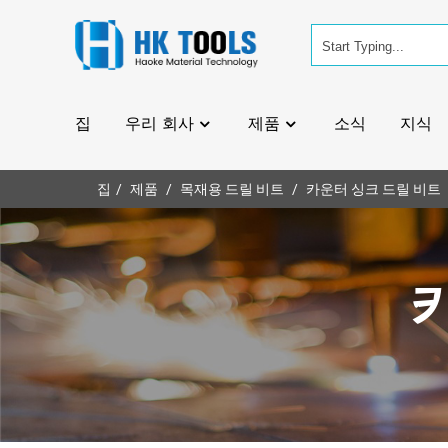
집
우리 회사
제품
소식
지식
집
제품
목재용 드릴 비트
카운터 싱크 드릴 비트