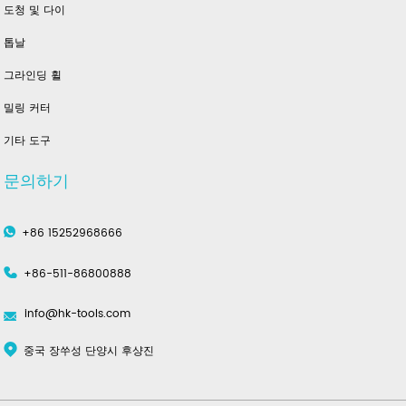
도청 및 다이
톱날
그라인딩 휠
밀링 커터
기타 도구
문의하기
+86 15252968666
+86-511-86800888
info@hk-tools.com
중국 장쑤성 단양시 후샹진