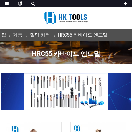
집
제품
밀링 커터
HRC55 카바이드 엔드밀
HRC55 카바이드 엔드밀