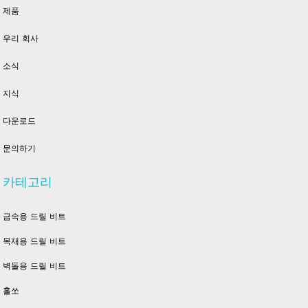
제품
우리 회사
소식
지식
다운로드
문의하기
카테고리
금속용 드릴 비트
목재용 드릴 비트
벽돌용 드릴 비트
홀쏘