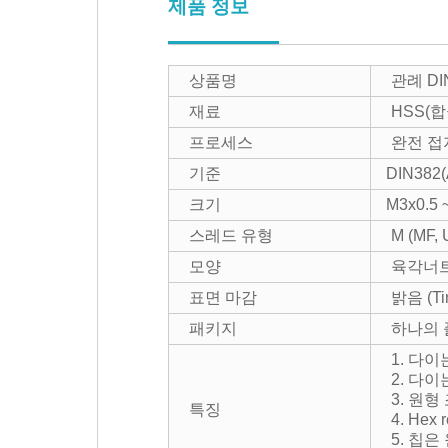
제품 정보
상품명
관례 D
재료
HSS(
프로세스
완전 접
기준
DIN382
크기
M3x0.5 
스레드 유형
M (MF,
모양
육각너트
표면 마감
밝음 (Ti
패키지
하나의 
1. 다
2. 다
3. 원
특징
4. He
5. 칩