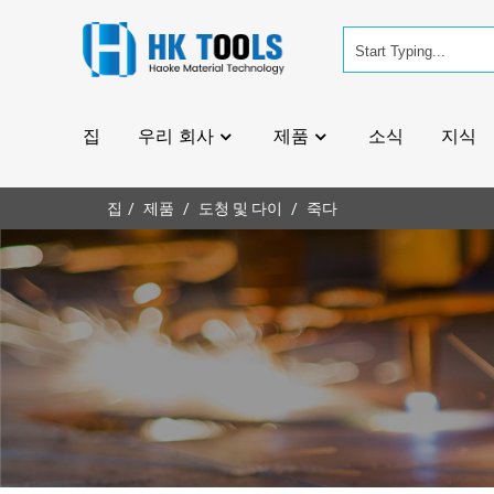
집
우리 회사
제품
소식
지식
집
제품
도청 및 다이
죽다