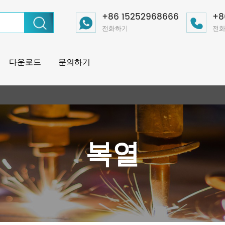
+86 15252968666
+8
전화하기
전
다운로드
문의하기
복열