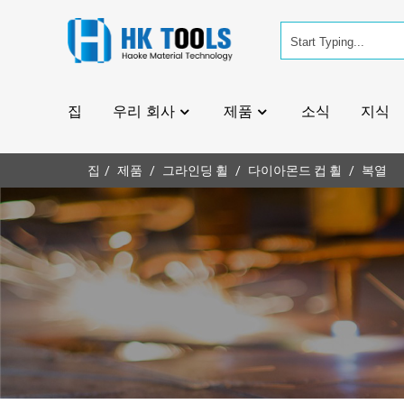
집
우리 회사
제품
소식
지식
집
제품
그라인딩 휠
다이아몬드 컵 휠
복열