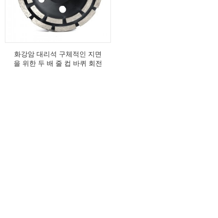
화강암 대리석 구체적인 지면
을 위한 두 배 줄 컵 바퀴 회전
숫돌