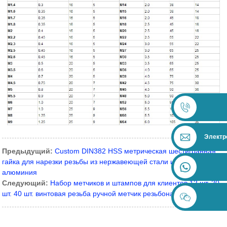
Электр
Предыдущий:
Custom DIN382 HSS метрическая шестигранная
гайка для нарезки резьбы из нержавеющей стали из стали и
алюминия
Следующий:
Набор метчиков и штампов для клиентов 12 шт. 20
шт. 40 шт. винтовая резьба ручной метчик резьбонарезной штамп