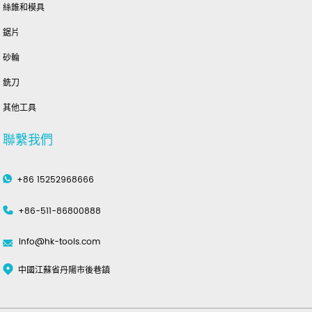
絲錐和模具
鋸片
砂輪
銑刀
其他工具
聯繫我們
+86 15252968666
+86-511-86800888
info@hk-tools.com
中國江蘇省丹陽市後巷鎮