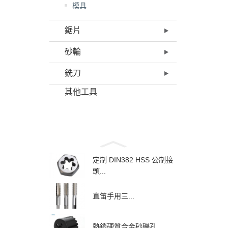
模具
鋸片
砂輪
銑刀
其他工具
定制 DIN382 HSS 公制接
頭...
直笛手用三...
熱銷硬質合金砂礫孔 ...