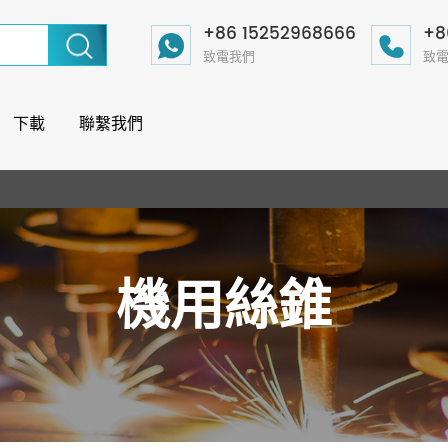
+86 15252968666
+8
致電我們
致
下載
聯繫我們
機用絲錐