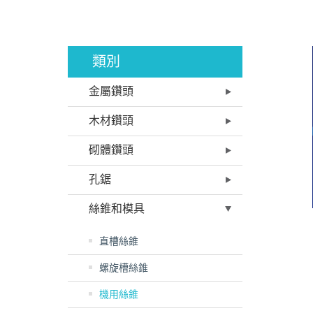
類別
金屬鑽頭
木材鑽頭
砌體鑽頭
孔鋸
絲錐和模具
直槽絲錐
螺旋槽絲錐
機用絲錐