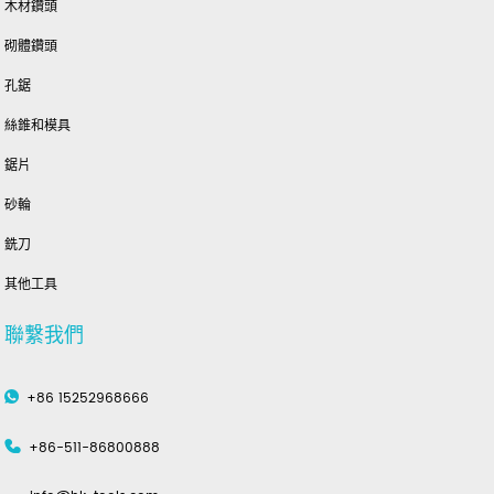
木材鑽頭
砌體鑽頭
孔鋸
絲錐和模具
鋸片
砂輪
銑刀
其他工具
聯繫我們
+86 15252968666
+86-511-86800888