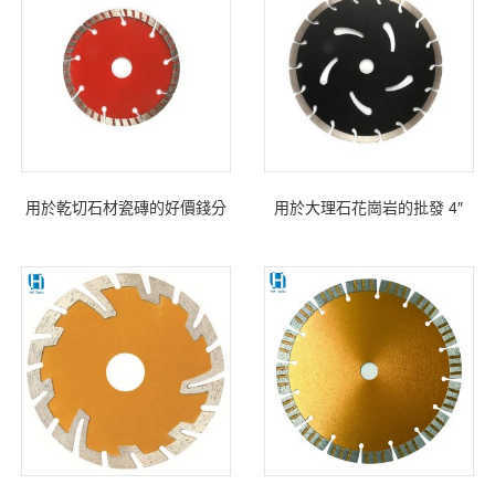
用於乾切石材瓷磚的好價錢分
用於大理石花崗岩的批發 4″
段金剛石鋸片
110mm 金剛石刀具迪斯科