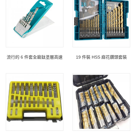
流行的 6 件套全磨鈦塗層高速
19 件裝 HSS 麻花鑽頭套裝
鋼麻花鑽頭套裝，用於塑料盒
1.5mm-10mm 用於木材鑽孔
中的金屬鑽孔