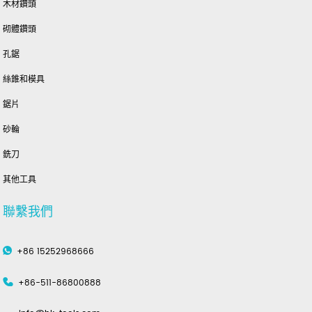
木材鑽頭
砌體鑽頭
孔鋸
絲錐和模具
鋸片
砂輪
銑刀
其他工具
聯繫我們
+86 15252968666
+86-511-86800888