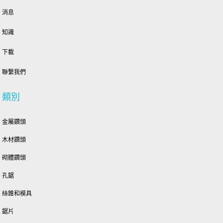
消息
知識
下載
聯繫我們
類別
金屬鑽頭
木材鑽頭
砌體鑽頭
孔鋸
絲錐和模具
鋸片