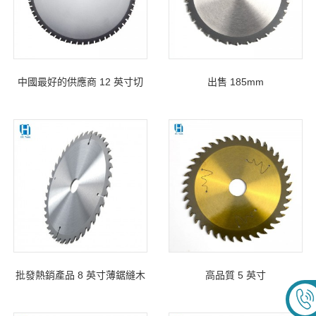
中國最好的供應商 12 英寸切
出售 185mm
割金屬刀片
185*2.0/1.4*25.4*32T 切割鋼
鋸片
批發熱銷產品 8 英寸薄鋸縫木
高品質 5 英寸
TCT 鋸片
125*1.5/1.0*20*30T 金色薄鋸