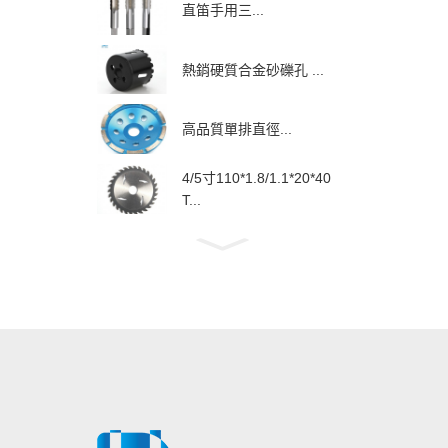
直笛手用三...
熱銷硬質合金砂礫孔 ...
高品質單排直徑...
4/5寸110*1.8/1.1*20*40
T...