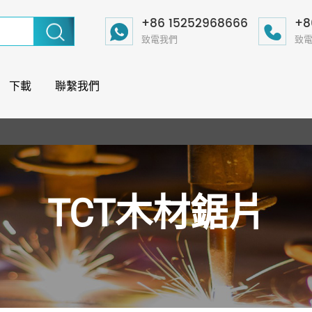
+86 15252968666
+8
致電我們
致
下載
聯繫我們
TCT木材鋸片