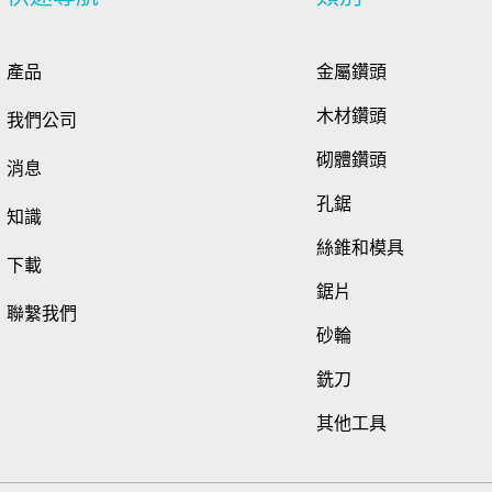
產品
金屬鑽頭
木材鑽頭
我們公司
砌體鑽頭
消息
孔鋸
知識
絲錐和模具
下載
鋸片
聯繫我們
砂輪
銑刀
其他工具