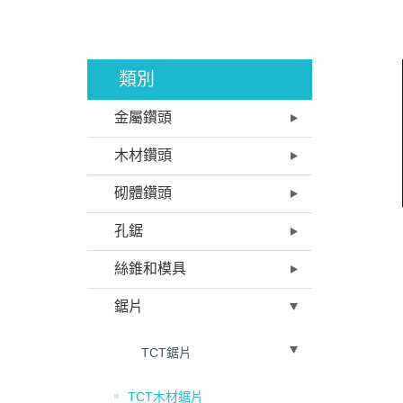
類別
金屬鑽頭
木材鑽頭
砌體鑽頭
孔鋸
絲錐和模具
鋸片
TCT鋸片
TCT木材鋸片