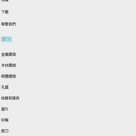
知識
下載
聯繫我們
類別
金屬鑽頭
木材鑽頭
砌體鑽頭
孔鋸
絲錐和模具
鋸片
砂輪
銑刀