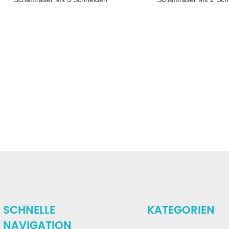
Und Langer Länge Für
Zum Schneiden Von 
Aluminium
Unter HRC55
SCHNELLE
KATEGORIEN
NAVIGATION