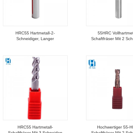
HRC55 Hartmetall-2-
55HRC Vollhartmet
Schneidiger, Langer
Schaftfräser Mit 2 Sc
Kugelkopffräser
Und Eckenradiu
HRC55 Hartmetall-
Hochwertiger 55-
Schaftfräser Mit 3 Schneiden
Schaftfräser Mit 2 Sc