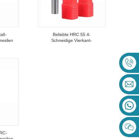
all-
Beliebte HRC 55 4-
hneiden
Schneidige Vierkant-
s
Schaftfräser-
Sicherheitsfräser
HRC-
hneiden