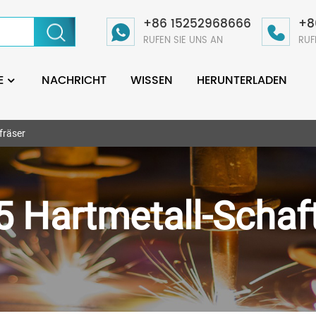
+86 15252968666
+8
RUFEN SIE UNS AN
RUF
E
NACHRICHT
WISSEN
HERUNTERLADEN
fräser
 Hartmetall-Schaft