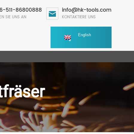
6-511-86800888
info@hk-tools.com
EN SIE UNS AN
KONTAKTIERE UNS
English
fräser