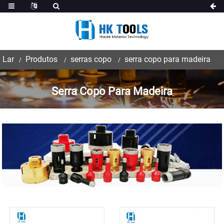
Lar
Produtos
serras copo
serra copo para madeira
Serra Copo Para Madeira