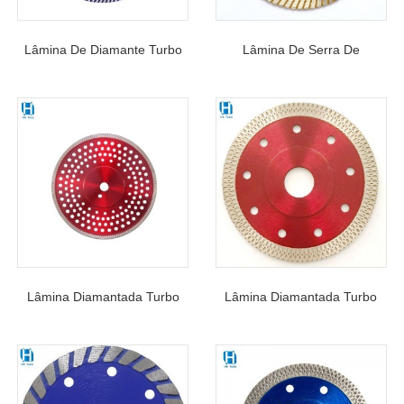
Lâmina De Diamante Turbo
Lâmina De Serra De
Tipo T Prensa Quente Para
Diamante Turbo Super Fina
Corte A Seco De Concreto,
Corte Mármore Ladrilho
Tijolo Duro, Azulejo, Granito
Granito
Duro E Materiais De
Construção
Lâmina Diamantada Turbo
Lâmina Diamantada Turbo
De Corte Multifuro De Bom
Fina Y/X Para Prensagem A
Preço Para Cortar Aço,
Quente Para Cortar Ladrilhos
Granito, Alvenaria E Materiais
Duros, Cerâmica E Pedra