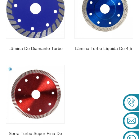
De Construção
Natural
Lâmina De Diamante Turbo
Lâmina Turbo Líquida De 4,5
Matrix Prensa Quente Por
Polegadas Para Prensagem
Atacado Para Corte A Seco
A Quente Para Porcelanato
De Granito Duro, Concreto
Serra Turbo Super Fina De