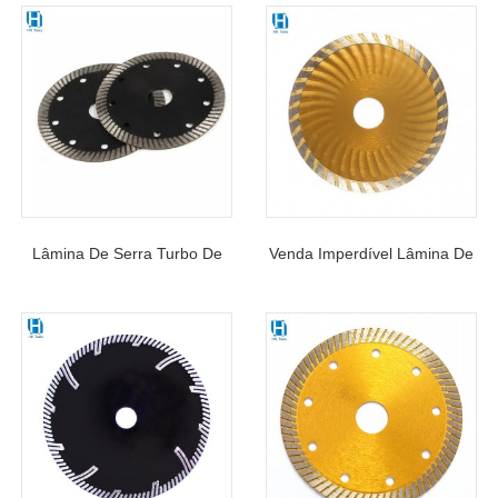
Lâmina De Serra Turbo De
Venda Imperdível Lâmina De
Diamante De Tamanho
Serra De Diamante De Onda
Personalizável Para Corte De
Turbo Para Cortar Concreto,
Mármore Cerâmico
Tijolo Duro, Granito Duro E
Pedra Natural