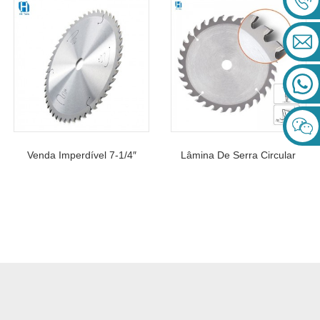
TCT De Madeira De Corte
Polegadas
Fino De 8 Polegadas
125*1,5/1,0*20*30T
Venda Imperdível 7-1/4″
Lâmina De Serra Circular
185MM TCT Lâmina De
TCT Para Aglomerado De
Serra Para Aglomerado De
Madeira
Madeira