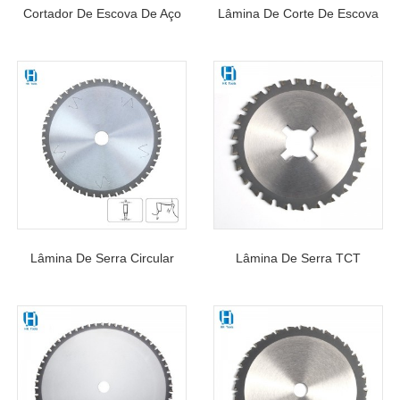
Cortador De Escova De Aço
Lâmina De Corte De Escova
Carbono De 3 Dentes Lâmina
De Seis Facas Best-Seller De
Comedora De Ervas
Fábrica Para Cortar Grama
Daninhas Para Corte De
Ervas Daninhas E Arbustos
Lâmina De Serra Circular
Lâmina De Serra TCT
TCT De Grau Industrial Por
122*1.7/1.2*26*26T De Alta
Atacado Para Corte De
Qualidade Para Corte De
Metais Não Ferrosos
Vergalhões De Metal