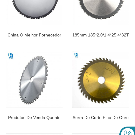
China O Melhor Fornecedor
185mm 185*2.0/1.4*25.4*32T
De Lâmina De Metal De
Lâmina De Serra De Aço
Corte De 12 Polegadas
Para Venda
Produtos De Venda Quente
Serra De Corte Fino De Ouro
Por Atacado Lâmina De Serra
De Alta Qualidade 5