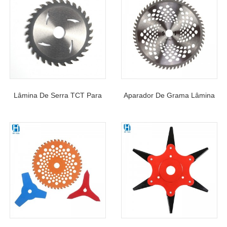
Lâmina De Serra TCT Para
Aparador De Grama Lâmina
Corte De Madeira 4/5
De Serra De 6 Polegadas
Polegadas
255 × 25,4 Mm X 40 T Para
110*1,8/1,1*20*40T
Arbustos De Jardim