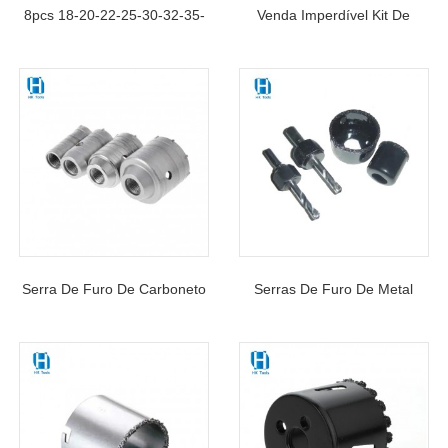
8pcs 18-20-22-25-30-32-35-
Venda Imperdível Kit De
40mm HSS Conjunto De
Serra Copo Bimetálica HSS
Serras Para Perfurar Furos
Em Estojo De Alumínio Para
Em Placas De Aço Inoxidável
Cortar Metal, Madeira E
Plástico
Serra De Furo De Carboneto
Serras De Furo De Metal
De Tungstênio Para Placa De
Duro Com Borda Contínua
Localização Para Corte De
Alvenaria De Bloco De
Concreto