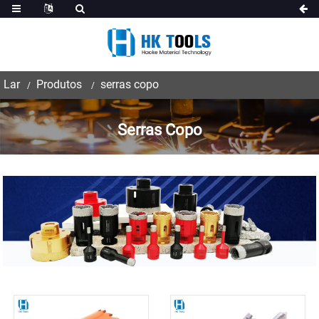
Lar
Produtos
serras copo
Serras Copo