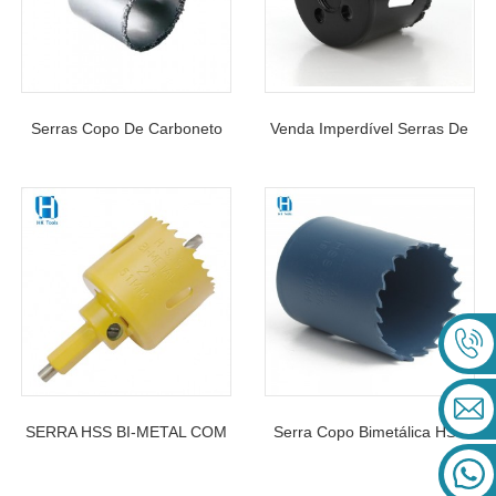
Serras Copo De Carboneto
Venda Imperdível Serras De
Com Placa De Alumínio
Metal Duro Com Dentes
SERRA HSS BI-METAL COM
Serra Copo Bimetálica HSS
MANGUEIRA
M3/M42