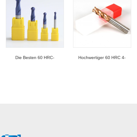
Die Besten 60 HRC-
Hochwertiger 60 HRC 4-
Hartmetall-2-Nuten-
Schneidiger, Flacher,
Kugelkopffräser In
Quadratischer Schaftfräser
Standardlänge Aus China
Aus Edelstahl