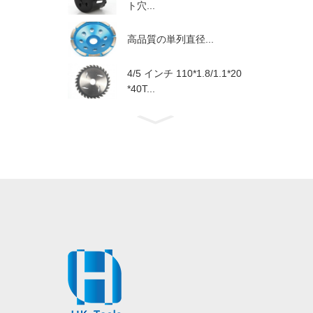
ト穴...
高品質の単列直径...
4/5 インチ 110*1.8/1.1*20
*40T...