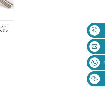
フラット
ステン