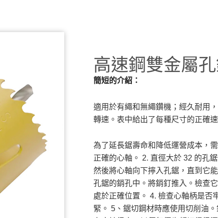
高速鋼雙金屬孔
簡短的介紹：
適用於有繩和無繩鑽機；經久耐用，
轉速。表中給出了每種尺寸的正確速
為了延長鋸壽命和降低運營成本，需
正確的心軸。
2. 直徑大於 32 
然後將心軸向下擰入孔鋸，直到它能
孔鋸的銷孔中。將銷釘推入。檢查它
處於正確位置。
4. 檢查心軸柄是
緊。
5、鋸切鋼材時應使用切削油