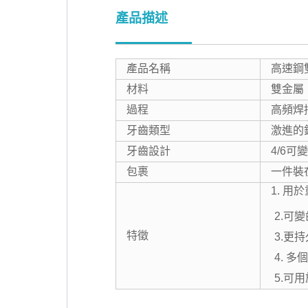
產品描述
產品名稱
高速鋼
材料
雙金屬
過程
高頻焊
牙齒類型
激進的
牙齒設計
4/6可
包裹
一件裝
1. 用
2.可
特徵
3.更
4. 
5.可