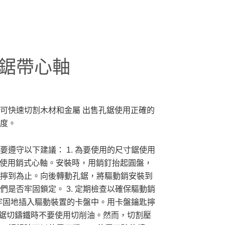
鋸帶心軸
可快速切割木材和金屬
出售孔鋸使用正確的
度。
要遵守以下建議：
1. 為要使用的尺寸鋸使用
的孔鋸使用銷式心軸。安裝時，用銷釘抬起圓盤，
擰到為止。向後轉動孔鋸，將驅動銷安裝到
們是否牢固鎖定。
3. 定期檢查以確保驅動銷
否牢固地插入驅動裝置的卡盤中。用卡盤鑰匙擰
。鋸切鑄鐵時不要使用切削油。然而，切割壓