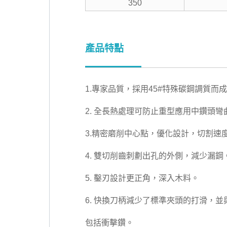
350
產品特點
1.專家品質，採用45#特殊碳鋼調質而
2. 全長熱處理可防止重型應用中鑽頭彎
3.精密磨削中心點，優化設計，切割速
4. 雙切削齒刺劃出孔的外側，減少漏鋼
5. 鑿刃設計更正角，深入木料。
6. 快換刀柄減少了標準夾頭的打滑，並與
包括衝擊鑽。