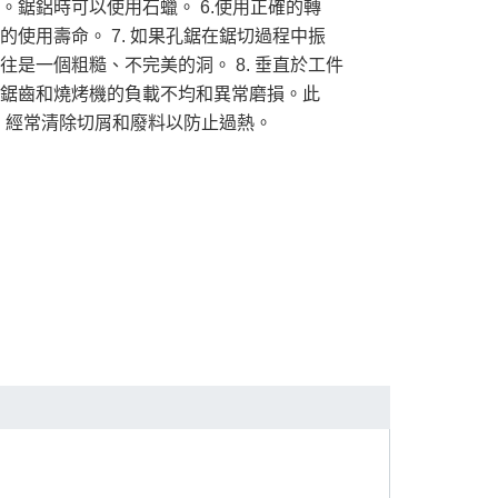
。鋸鋁時可以使用石蠟。
6.使用正確的轉
的使用壽命。
7. 如果孔鋸在鋸切過程中振
往是一個粗糙、不完美的洞。
8. 垂直於工件
鋸齒和燒烤機的負載不均和異常磨損。此
9. 經常清除切屑和廢料以防止過熱。