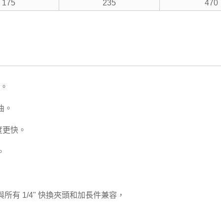
175
235
470
成。
曲。
度更快。
。
所有 1/4" 快換夾頭和加長件兼容，