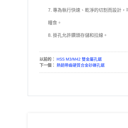
7. 專為執行快速、乾淨的切割而設計
糧食。
8. 掛孔允許鑽頭存儲和拉線。
以前的：
HSS M3/M42 雙金屬孔鋸
下一個：
熱銷帶齒硬質合金砂礫孔鋸