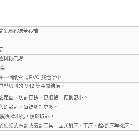
雙金屬孔鋸帶心軸
接
鋒利和保護
變齒
在一個紙盒或 PVC 雙泡罩中
於重型切削的 M42 雙金屬結構。
變齒距齒，切割更快、更順暢、振動更小。
持久的設計，每鋸切割更多。
多個脫模槽和孔，便於取芯。
用於便攜式電動或氣動工具、立式鑽床、車床、鏜/銑床等機床。