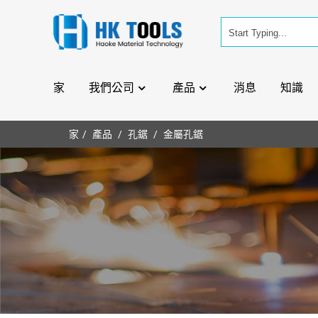
家
我們公司
產品
消息
知識
家
產品
孔鋸
金屬孔鋸