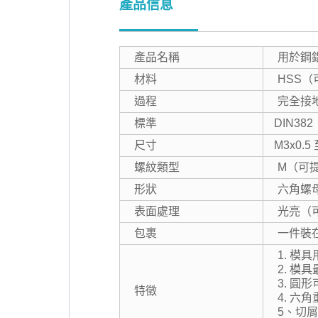
產品信息
產品名稱
用於鋼鋁
材料
HSS
過程
完全接
標準
DIN38
尺寸
M3x0.5 
螺紋類型
M（可提
形狀
六角螺
表面處理
光亮（
包裹
一件裝
1. 模
2. 
3. 
特徵
4. 
5、切