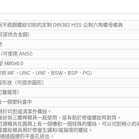
不銹鋼螺紋切削的定制 DIN382 HSS 公制六角螺母模具
（可提供合金鋼）
地
2（可使用 ANSI）
至 M80x6.0
供 MF、UNC、UNF、BSW、BSP、PG）
母形狀（可提供圓形）
可鍍錫等）
在一個塑料盒中
具用於切割或清潔外螺紋。
模具最好與三螺桿模具一起使用，這有助於修復螺紋時對齊。
圓形可調模具在圓周上有一個槽和一個特殊的螺絲，可以切割稍小的
六角重螺紋模具用於修復生鏽和/或損壞的螺紋。
屑通過圓模的平面孔排出。