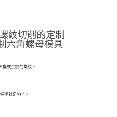
螺紋切削的定制
S 公制六角螺母模具
”擦傷或生鏽的螺紋。
扳手就足夠了。