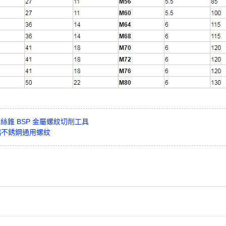
HSS 管絲錐 BSP 金屬螺紋切削工具
鋼鋁不銹鋼通用螺紋