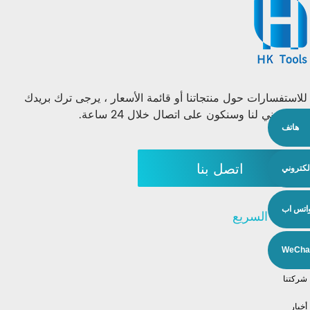
للاستفسارات حول منتجاتنا أو قائمة الأسعار ، يرجى ترك بريدك
الإلكتروني لنا وسنكون على اتصال خلال 24 ساعة.
هاتف
اتصل بنا
إلكتروني
اتس اب
الإنتقال السريع
منتجات
WeCha
شركتنا
أخبار